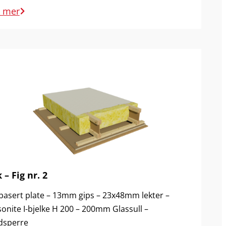
s mer
 – Fig nr. 2
basert plate – 13mm gips – 23x48mm lekter –
onite I-bjelke H 200 – 200mm Glassull –
dsperre