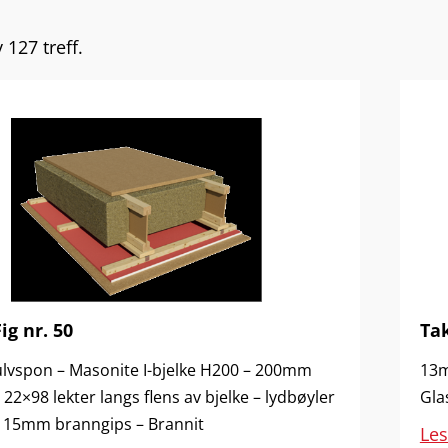
 127 treff.
ig nr. 50
Tak
vspon – Masonite I-bjelke H200 – 200mm
13m
– 22×98 lekter langs flens av bjelke – lydbøyler
Gla
 – 15mm branngips – Brannit
Le