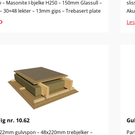
v – Masonite I-bjelke H250 – 150mm Glassull –
sli
 – 30×48 lekter – 13mm gips – Trebasert plate
Aku
Le
ig nr. 10.62
Gul
 22mm gulvspon – 48x220mm trebjelker –
Par