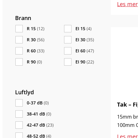
Les mer
Brann
R 15
(12)
EI 15
(4)
R 30
(56)
EI 30
(35)
R 60
(33)
EI 60
(47)
R 90
(0)
EI 90
(22)
Luftlyd
0-37 dB
(0)
Tak – Fi
38-41 dB
(0)
15mm bra
100mm Gl
42-47 dB
(23)
Les mer
48-52 dB
(4)