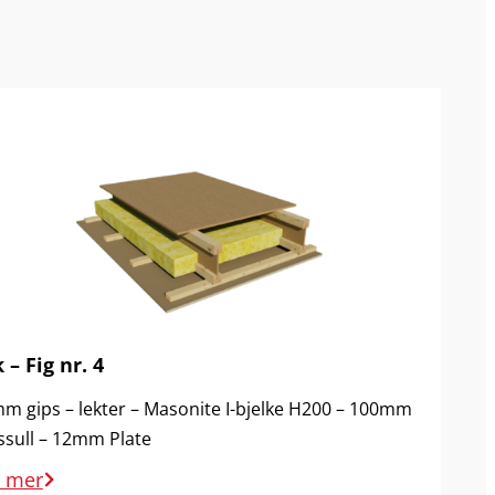
 – Fig nr. 4
m gips – lekter – Masonite I-bjelke H200 – 100mm
ssull – 12mm Plate
s mer