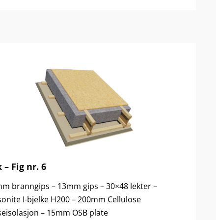
 – Fig nr. 6
m branngips – 13mm gips – 30×48 lekter –
onite I-bjelke H200 – 200mm Cellulose
seisolasjon – 15mm OSB plate