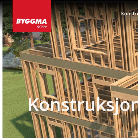
Hopp
Konstr
til
innhold
Konstruksjo