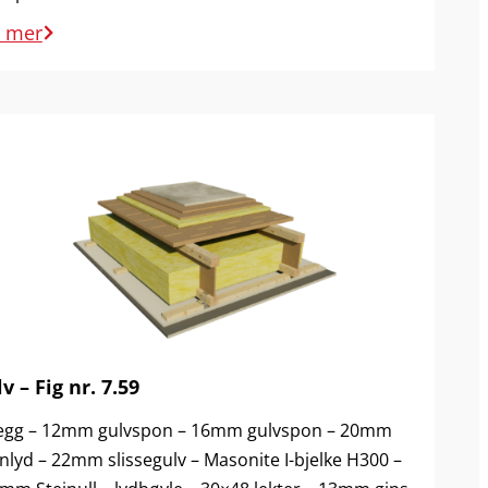
s mer
v – Fig nr. 7.59
egg – 12mm gulvspon – 16mm gulvspon – 20mm
nnlyd – 22mm slissegulv – Masonite I-bjelke H300 –