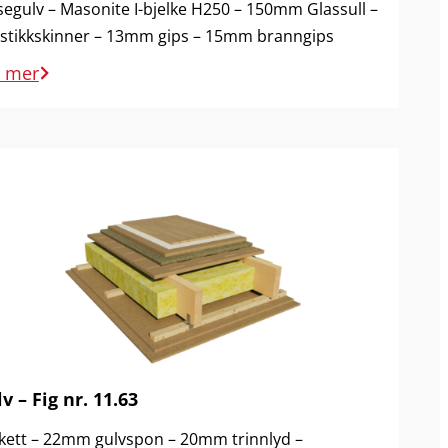
ssegulv – Masonite I-bjelke H250 – 150mm Glassull –
stikkskinner – 13mm gips – 15mm branngips
s mer
v – Fig nr. 11.63
kett – 22mm gulvspon – 20mm trinnlyd –