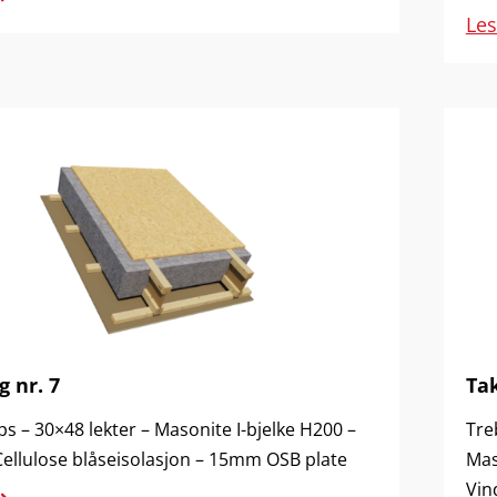
Le
g nr. 7
Tak
s – 30×48 lekter – Masonite I-bjelke H200 –
Tre
llulose blåseisolasjon – 15mm OSB plate
Mas
Vin