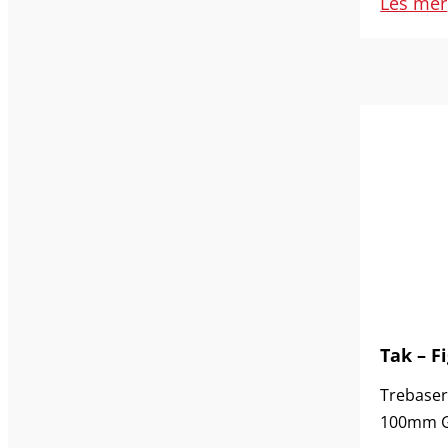
Les mer
Tak – Fi
Trebasert
100mm Gl