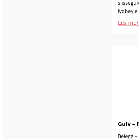
slissegul
lydbøyle
Les mer
Gulv – F
Belegg –