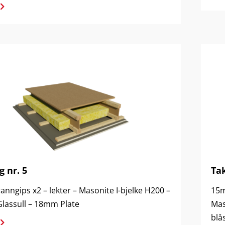
g nr. 5
Tak
nngips x2 – lekter – Masonite I-bjelke H200 –
15m
assull – 18mm Plate
Mas
blå