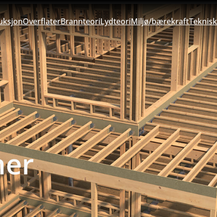
uksjon
Overflater
Brannteori
Lydteori
Miljø/bærekraft
Teknisk
ner