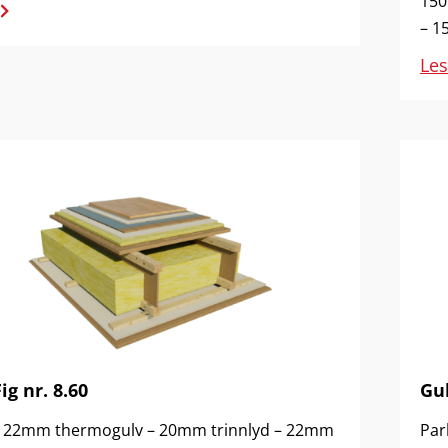
150
– 1
Le
ig nr. 8.60
Gul
– 22mm thermogulv – 20mm trinnlyd – 22mm
Par