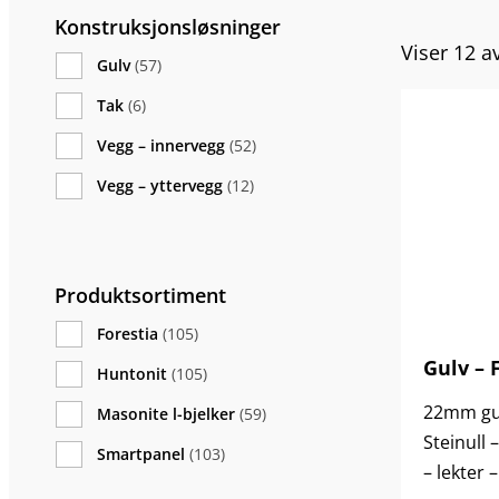
Konstruksjonsløsninger
Viser 12 av
Gulv
(57)
Tak
(6)
Vegg – innervegg
(52)
Vegg – yttervegg
Enkelt bindingsverk
(12)
(17)
Dobbelt bindingsverk
Masonite I-stendere
(11)
(15)
Masonite I-Stendere
Andre tre baserte stendere
(0)
(1)
Produktsortiment
Andre tre baserte stendere
Stålstendere
(0)
(28)
Forestia
(105)
Stålstendere
(21)
Gulv – F
Huntonit
(105)
22mm gul
Masonite l-bjelker
(59)
Steinull 
Smartpanel
(103)
– lekter