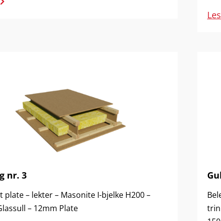
Le
g nr. 3
Gul
 plate – lekter – Masonite I-bjelke H200 –
Bel
assull – 12mm Plate
tri