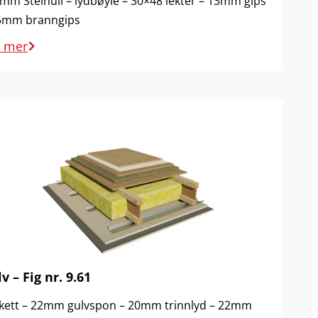
mm Steinull – lydbøyle – 30×48 lekter – 13mm gips
5mm branngips
s mer
v – Fig nr. 9.61
kett – 22mm gulvspon – 20mm trinnlyd – 22mm