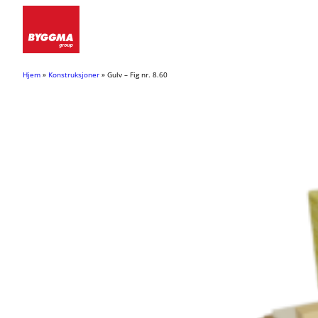
Hopp
til
innhold
Hjem
»
Konstruksjoner
»
Gulv – Fig nr. 8.60