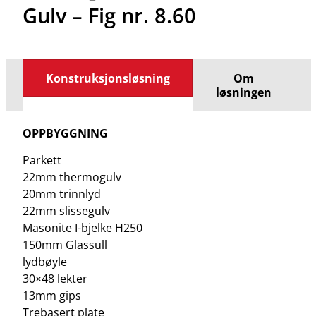
Gulv – Fig nr. 8.60
Konstruksjonsløsning
Om
løsningen
OPPBYGGNING
Parkett
22mm thermogulv
20mm trinnlyd
22mm slissegulv
Masonite I-bjelke H250
150mm Glassull
lydbøyle
30×48 lekter
13mm gips
Trebasert plate