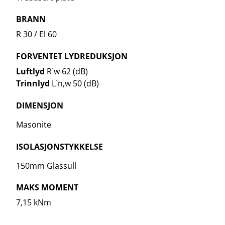
BRANN
R 30 / El 60
FORVENTET LYDREDUKSJON
Luftlyd
R`w 62 (dB)
Trinnlyd
L`n,w 50 (dB)
DIMENSJON
Masonite
ISOLASJONSTYKKELSE
150mm Glassull
MAKS MOMENT
7,15 kNm