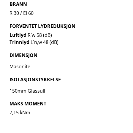
BRANN
R 30 / El 60
FORVENTET LYDREDUKSJON
Luftlyd
R`w 58 (dB)
Trinnlyd
L`n,w 48 (dB)
DIMENSJON
Masonite
ISOLASJONSTYKKELSE
150mm Glassull
MAKS MOMENT
7,15 kNm