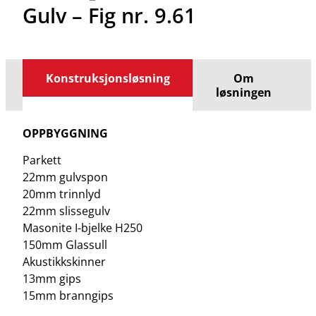
Gulv – Fig nr. 9.61
Konstruksjonsløsning
Om
løsningen
OPPBYGGNING
Parkett
22mm gulvspon
20mm trinnlyd
22mm slissegulv
Masonite I-bjelke H250
150mm Glassull
Akustikkskinner
13mm gips
15mm branngips