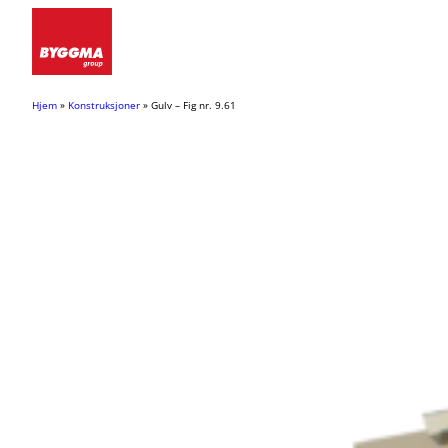
Hopp
til
innhold
Hjem
»
Konstruksjoner
»
Gulv – Fig nr. 9.61