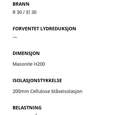
BRANN
R 30 / El 30
FORVENTET LYDREDUKSJON
—
DIMENSJON
Masonite H200
ISOLASJONSTYKKELSE
200mm Cellulose blåseisolasjon
BELASTNING