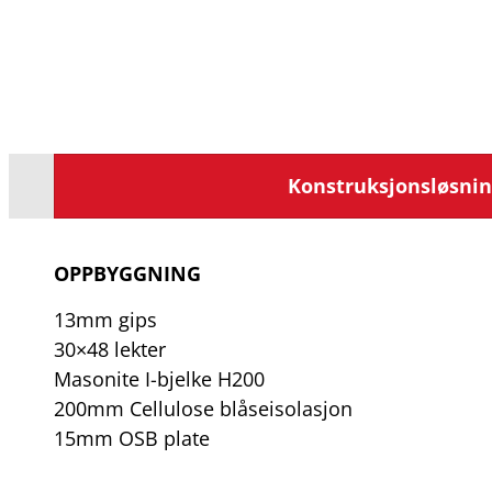
Konstruksjonsløsni
OPPBYGGNING
13mm gips
30×48 lekter
Masonite I-bjelke H200
200mm Cellulose blåseisolasjon
15mm OSB plate