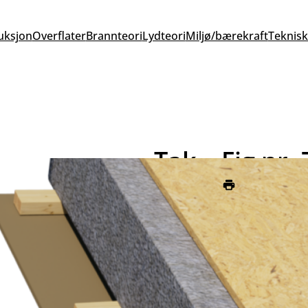
uksjon
Overflater
Brannteori
Lydteori
Miljø/bærekraft
Teknisk
Tak – Fig nr. 
Skriv ut siden