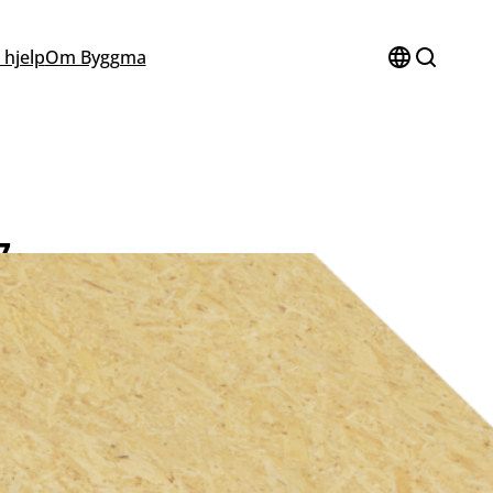
 hjelp
Om Byggma
7