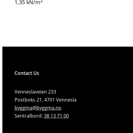
2
1,35 kN/m
Contact Us
Venneslaveien 233
Postboks 21, 4701 Vennesla
byggma@byggma.no
Sentralbord:
38 13 71 00