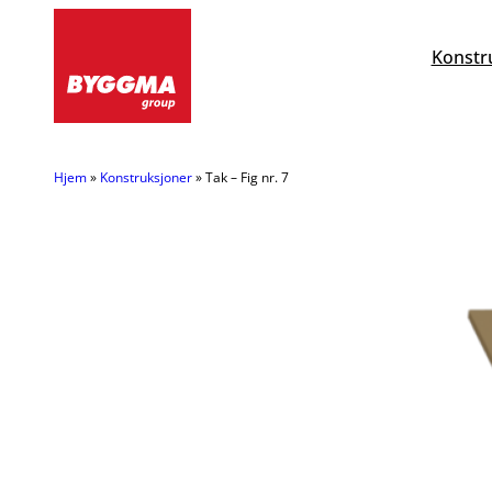
Hopp
til
Konstr
innhold
Hjem
»
Konstruksjoner
»
Tak – Fig nr. 7