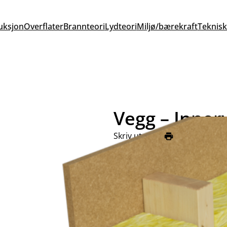
uksjon
Overflater
Brannteori
Lydteori
Miljø/bærekraft
Teknisk
Vegg – Innerv
Skriv ut siden