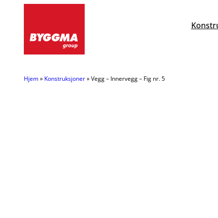
Hopp
til
Konstr
innhold
Hjem
»
Konstruksjoner
»
Vegg – Innervegg – Fig nr. 5