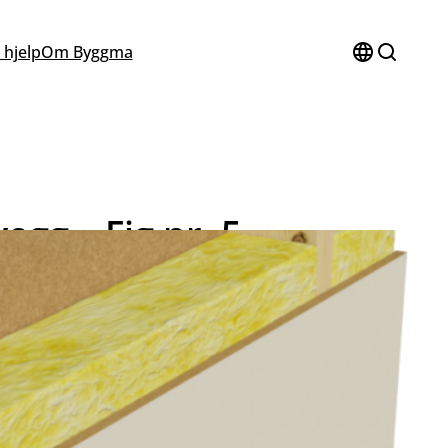
 hjelp
Om Byggma
egg – Fig nr. 5