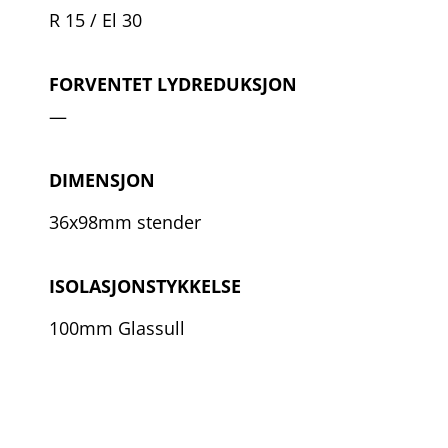
R 15 / El 30
FORVENTET LYDREDUKSJON
—
DIMENSJON
36x98mm stender
ISOLASJONSTYKKELSE
100mm Glassull