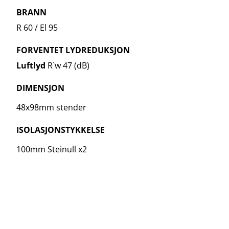
BRANN
R 60 / El 95
FORVENTET LYDREDUKSJON
Luftlyd
R`w 47 (dB)
DIMENSJON
48x98mm stender
ISOLASJONSTYKKELSE
100mm Steinull x2