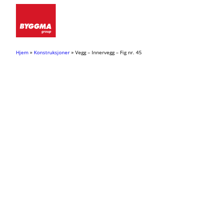
Hopp
til
innhold
Hjem
»
Konstruksjoner
»
Vegg – Innervegg – Fig nr. 45