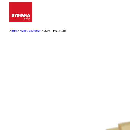
Hopp
til
innhold
Hjem
»
Konstruksjoner
»
Gulv – Fig nr. 35