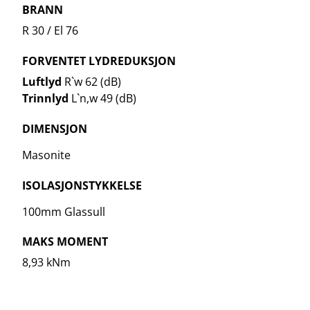
BRANN
R 30 / El 76
FORVENTET LYDREDUKSJON
Luftlyd
R`w 62 (dB)
Trinnlyd
L`n,w 49 (dB)
DIMENSJON
Masonite
ISOLASJONSTYKKELSE
100mm Glassull
MAKS MOMENT
8,93 kNm