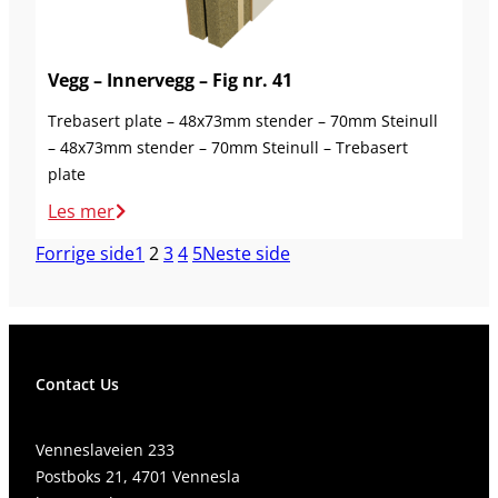
Vegg – Innervegg – Fig nr. 41
Trebasert plate – 48x73mm stender – 70mm Steinull
– 48x73mm stender – 70mm Steinull – Trebasert
plate
Les mer
Forrige side
1
2
3
4
5
Neste side
Contact Us
Venneslaveien 233
Postboks 21, 4701 Vennesla