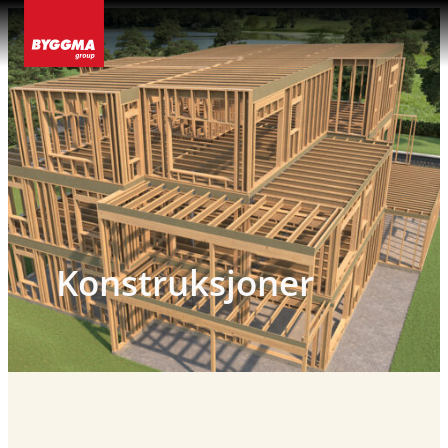
Hopp
til
innhold
Konstruksjoner