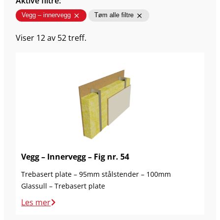
Aktive filtre:
Vegg – innervegg
Tøm alle filtre
Viser 12 av 52 treff.
Enkelt bindingsverk
(17)
Dobbelt bindingsverk
(15)
Masonite I-Stendere
(0)
Andre tre baserte stendere
(28)
Stålstendere
(21)
Vegg – Innervegg – Fig nr. 54
Trebasert plate – 95mm stålstender – 100mm
Glassull – Trebasert plate
Les mer